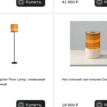
Купить
41 900
₽
piter Floor Lamp, оливковый
Настольный светильник Du
рный
Купить
18 900
₽