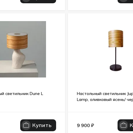
й светильник Dune L
Настольный светильник Jupi
Lamp, оливковый ясень/ че
Купить
9 900
₽