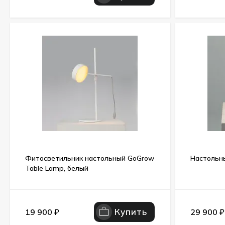
Фитосветильник настольный GoGrow
Настольны
Table Lamp, белый
Купить
19 900
₽
29 900
₽