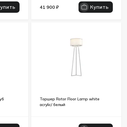
Купить
Купить
41 900
₽
уб
Торшер Rotor Floor Lamp white
acrylic/ белый