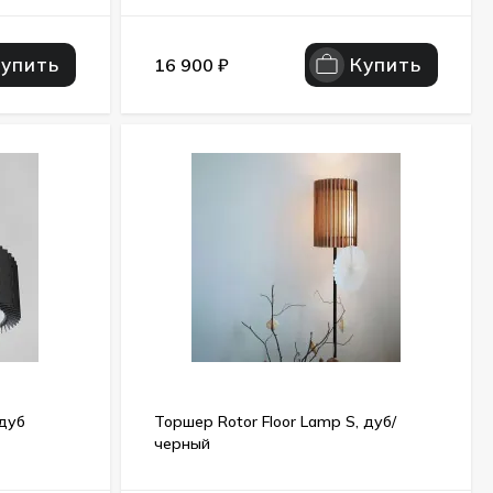
Купить
Купить
16 900
₽
 дуб
Торшер Rotor Floor Lamp S, дуб/
черный