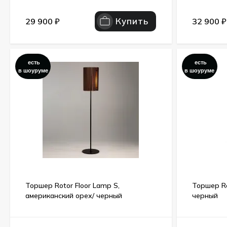
Купить
29 900
₽
32 900
₽
есть
есть
в шоуруме
в шоуруме
Торшер Rotor Floor Lamp S,
Торшер Ro
американский орех/ черный
черный