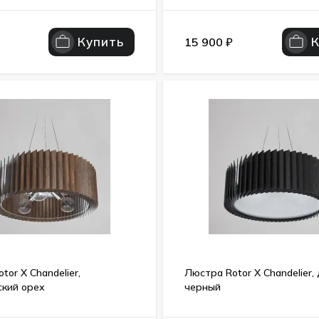
Купить
15 900
₽
tor X Chandelier,
Люстра Rotor X Chandelier,
ский орех
черный