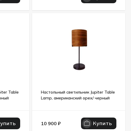
ter Table
Настольный светильник Jupiter Table
рный
Lamp, американский орех/ черный
Купить
Купить
10 900
₽