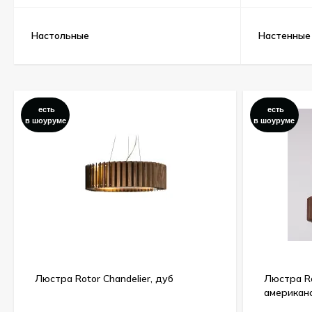
Настольные
Настенные
есть
есть
в шоуруме
в шоуруме
Люстра Rotor Chandelier, дуб
Люстра Ro
американ