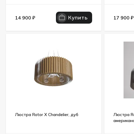
Купить
14 900
₽
17 900
₽
Люстра Rotor X Chandelier, дуб
Люстра Ro
американ