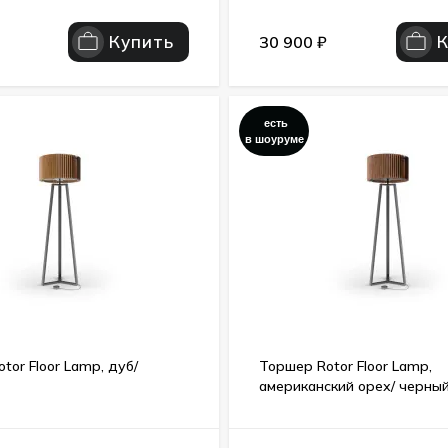
Купить
30 900
₽
есть
в шоуруме
tor Floor Lamp, дуб/
Торшер Rotor Floor Lamp,
американский орех/ черны