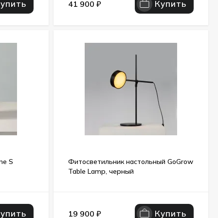
Купить
Купить
41 900
₽
ne S
Фитосветильник настольный GoGrow
Table Lamp, черный
Купить
Купить
19 900
₽