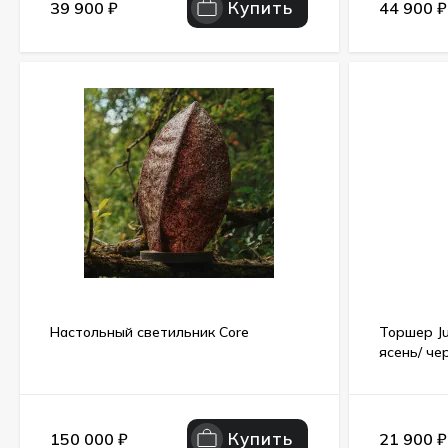
Купить
39 900
₽
44 900
₽
Настольный светильник Core
Торшер Ju
ясень/ че
Купить
150 000
₽
21 900
₽