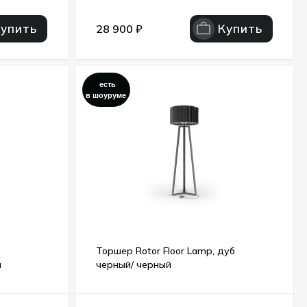
Купить
Купить
28 900
₽
есть
в шоуруме
Торшер Rotor Floor Lamp, дуб
й
черный/ черный