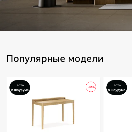
Популярные модели
есть
есть
-20%
в шоуруме
в шоуруме