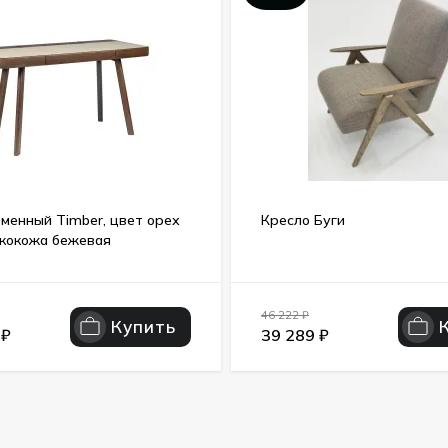
менный Timber, цвет орех
Кресло Буги
экокожа бежевая
46 222
₽
Купить
0
₽
39 289
₽