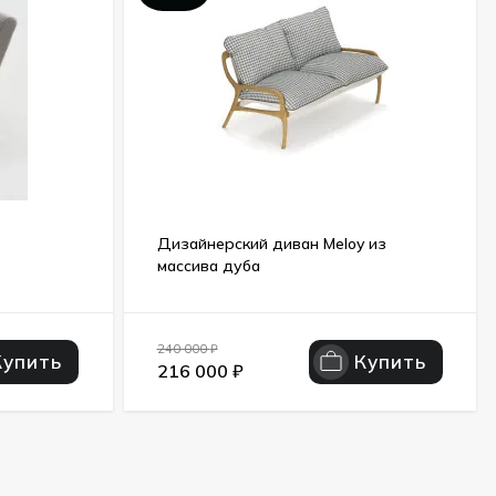
Дизайнерский диван Meloy из
массива дуба
240 000
₽
Купить
Купить
216 000
₽