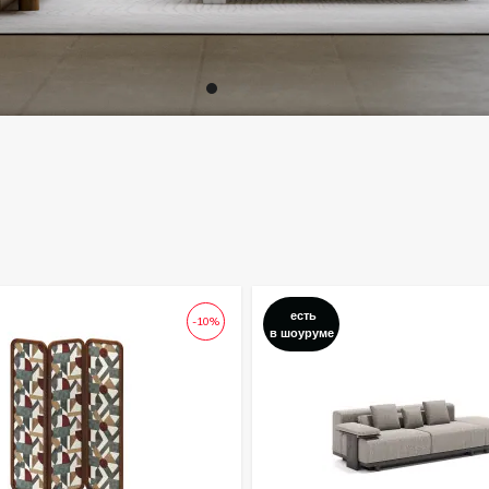
есть
-10%
в шоуруме