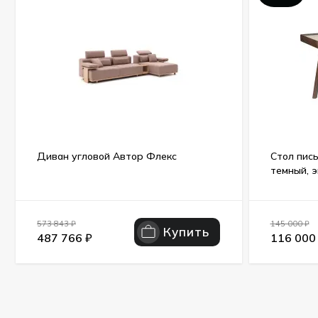
Диван угловой Автор Флекс
Стол пись
темный, 
573 843
₽
145 000
₽
Купить
487 766
₽
116 00