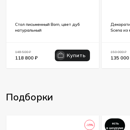
Стол письменный Born, цвет дуб
Декорати
натуральный
Scena из 
148 500
₽
150 000
₽
Купить
118 800
₽
135 00
Подборки
есть
-15%
в шоуруме