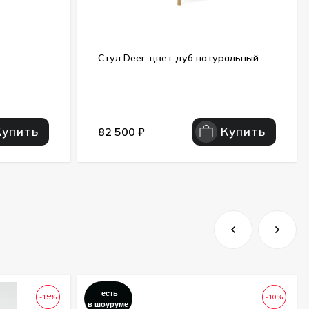
Стул Deer, цвет дуб натуральный
Купить
Купить
82 500
₽
есть
-15%
-10%
в шоуруме