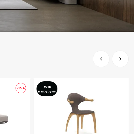
есть
-15%
в шоуруме