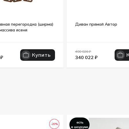
вная перегородка (ширма)
Диван прямой Автор
массива ясеня
400 026
₽
Купить
0
₽
340 022
₽
есть
-20%
в шоуруме