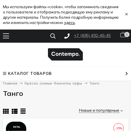
Мы используем файлы «cookie», чтобы запоминать сведения
о пользователе и отображать подходящую ему рекламу и
×
другие материалы. Получить более подробную информацию
или изменить настройки можно
здесь
.
+7 (495) 492-46-45
0
КАТАЛОГ ТОВАРОВ
Главная
Кресла, скамьи- банкетки, пуфы
Танго
Танго
Новые и популярные
есть
-15%