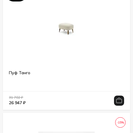
Пуф Танго
31 702
₽
26 947
₽
-15%