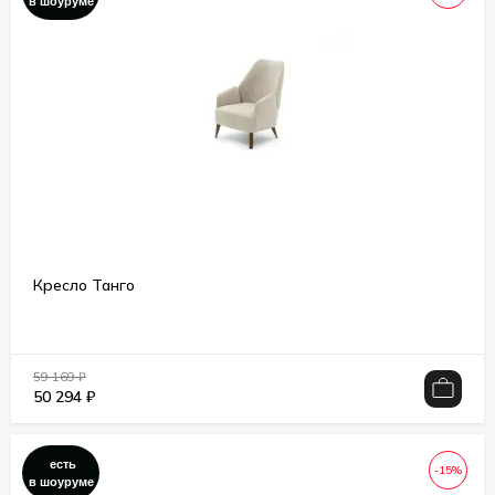
в шоуруме
Кресло Танго
59 169
₽
50 294
₽
есть
-15%
в шоуруме