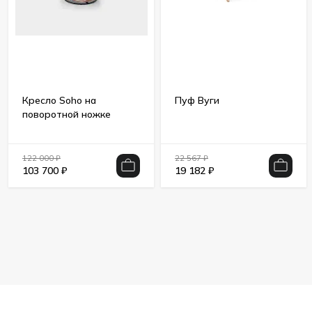
Кресло Soho на
Пуф Вуги
поворотной ножке
122 000
₽
22 567
₽
103 700
₽
19 182
₽