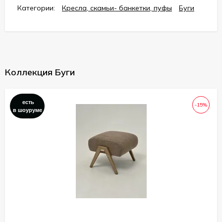
Категории:
Кресла, скамьи- банкетки, пуфы
Буги
Коллекция Буги
есть
-15%
в шоуруме