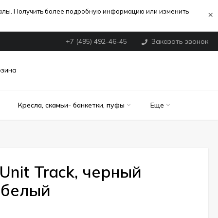
иалы. Получить более подробную информацию или изменить
×
+7 (495) 492-46-45
Заказать звонок
рзина
Кресла, скамьи- банкетки, пуфы
Еще
 Unit Track, черный
 белый