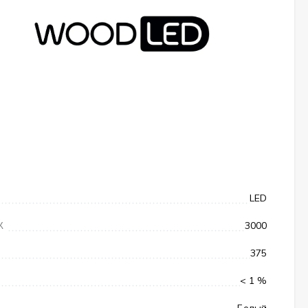
LED
К
3000
375
< 1 %
Белый