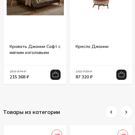
Кровать Джонни Софт с
Кресло Джонни
мягким изголовьем
253 374
₽
102 729
₽
215 368
₽
87 320
₽
Товары из категории
-15%
-15%