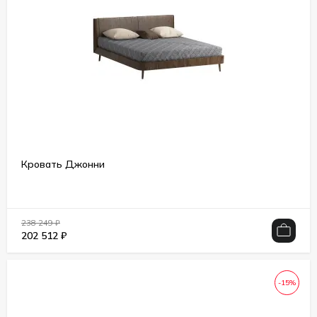
Кровать Джонни
238 249
₽
202 512
₽
-15%