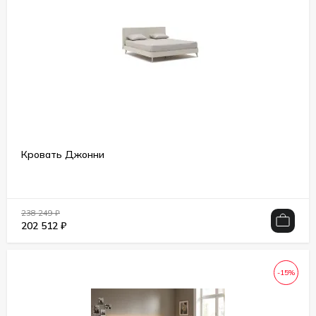
Кровать Джонни
238 249
₽
202 512
₽
-15%