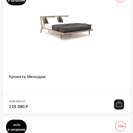
в шоуруме
Кровать Мелодия
258 093
₽
219 380
₽
есть
-15%
в шоуруме