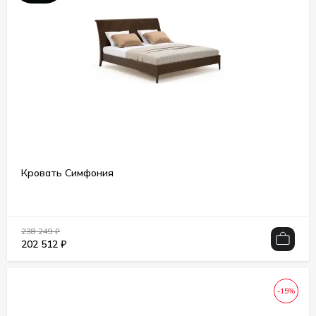
Кровать Симфония
238 249
₽
202 512
₽
-15%