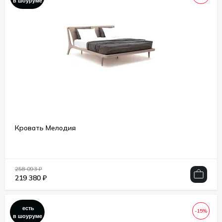
в шоуруме
Кровать Мелодия
258 093
₽
219 380
₽
есть
-15%
в шоуруме