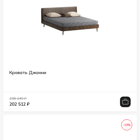
Кровать Джонни
238 249
₽
202 512
₽
-15%