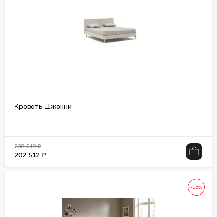
Кровать Джонни
238 249
₽
202 512
₽
-15%