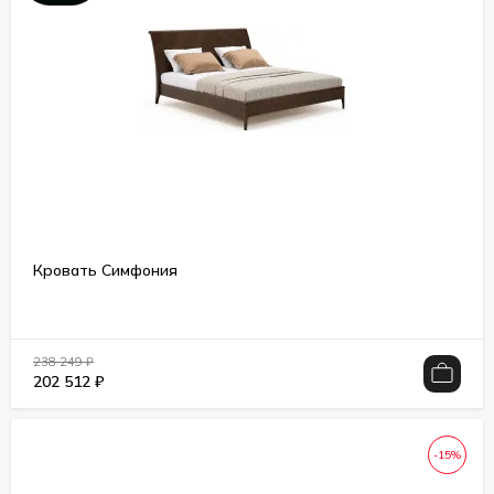
Кровать Симфония
238 249
₽
202 512
₽
-15%